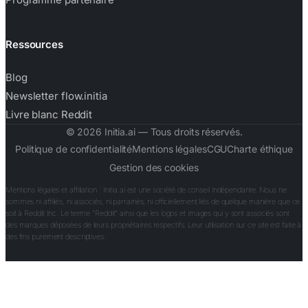
Ressources
Blog
Newsletter flow.initia
Livre blanc Reddit
©
2026
Initia.ai — Tous droits réservés.
Politique de confidentialité
Mentions légales
CGU
Charte éthique
Gestion des cookies
Mentions légales et affiliation : Initia.ai est une société de conseil indépendante. Nous ne
sommes ni affiliés, ni associés, ni parrainés, ni officiellement liés de quelque manière que ce
soit à Reddit Inc. Le terme "Reddit" ainsi que les logos et images qui y sont associés sont
des marques déposées de leurs propriétaires respectifs. Leur utilisation sur ce site est faite à
des fins purement descriptives.