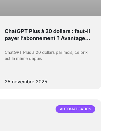
ChatGPT Plus à 20 dollars : faut-il
payer l’abonnement ? Avantages,
limites et comparatif avec la
version gratuite
ChatGPT Plus à 20 dollars par mois, ce prix
est le même depuis
25 novembre 2025
AUTOMATISATION