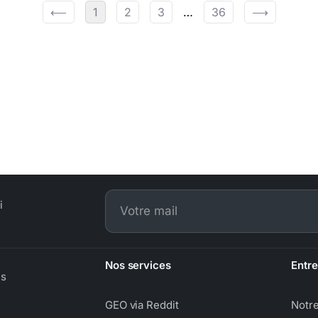
⟵
1
2
3
…
36
⟶
i
Nos services
Entre
ns
GEO via Reddit
Notr