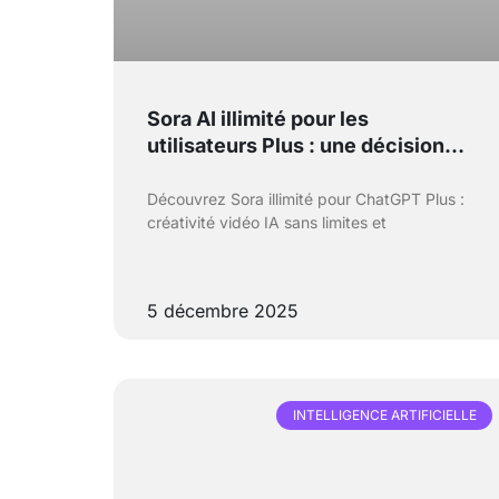
Sora AI illimité pour les
utilisateurs Plus : une décision
étonnante, mais quelles en sont
les raisons ?
Découvrez Sora illimité pour ChatGPT Plus :
créativité vidéo IA sans limites et
5 décembre 2025
INTELLIGENCE ARTIFICIELLE