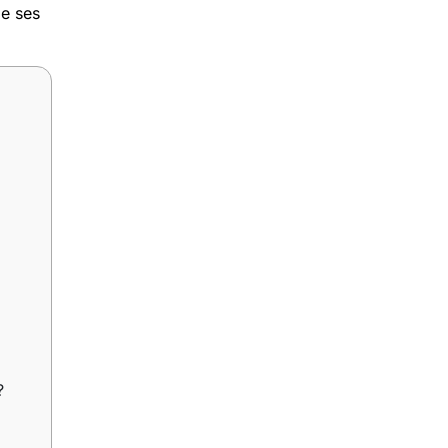
de ses
?