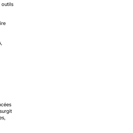
 outils
ire
s
,
encées
surgit
es,