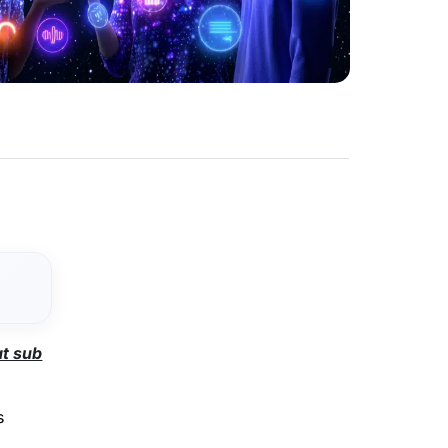
at sub
s