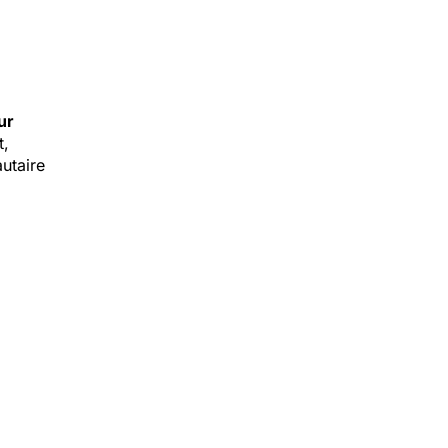
ur
t,
utaire