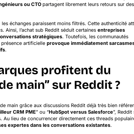
ingénieurs ou CTO
partagent librement leurs retours sur des
es échanges paraissent moins filtrés. Cette authenticité att
s. Ainsi, l’achat sub Reddit séduit certaines
entreprises
conversations stratégiques
. Toutefois, les communautés
 présence artificielle
provoque immédiatement sarcasme
ifs
.
rques profitent du
de main” sur Reddit ?
nde main grâce aux discussions Reddit déjà très bien référ
illeur CRM PME
” ou “
HubSpot versus Salesforce
”, Reddit 
. Au lieu de concurrencer directement ces threads populair
es expertes dans les conversations existantes
.