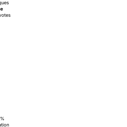
ques
ge
votes
5 %
ation