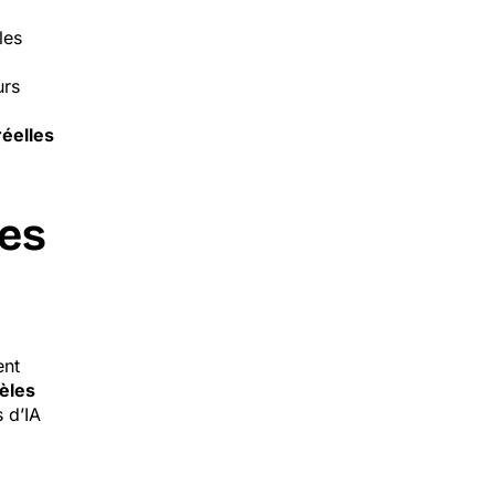
les
urs
réelles
les
ent
èles
 d’IA