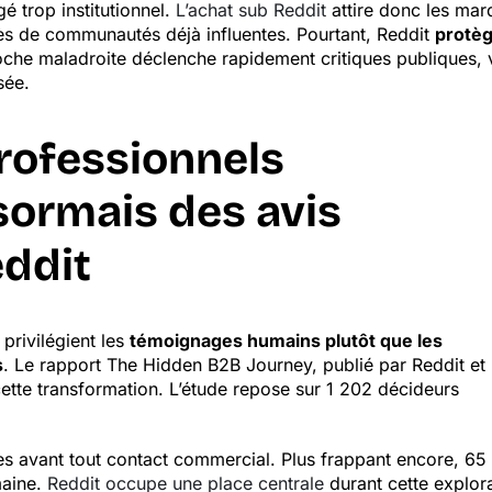
é trop institutionnel.
L’achat sub Reddit
attire donc les mar
près de communautés déjà influentes. Pourtant, Reddit
protè
che maladroite déclenche rapidement critiques publiques, 
sée.
rofessionnels
sormais des avis
eddit
privilégient les
témoignages humains plutôt que les
s
. Le rapport The Hidden B2B Journey, publié par Reddit et
te transformation. L’étude repose sur 1 202 décideurs
es avant tout contact commercial. Plus frappant encore, 6
maine.
Reddit occupe une place centrale
durant cette explor