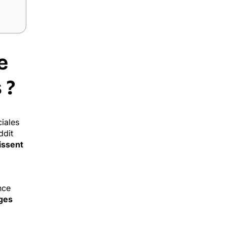
e
 ?
ciales
ddit
issent
nce
ges