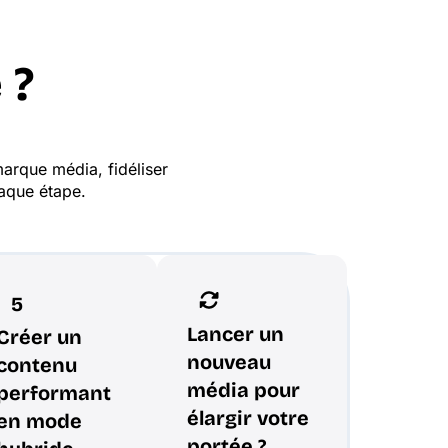
 ?
arque média, fidéliser
haque étape.
5
Lancer un
Créer un
nouveau
contenu
média pour
performant
élargir votre
en mode
portée ?