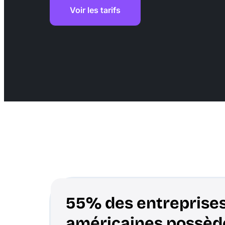
Voir les tarifs
55% des entreprise
américaines possède