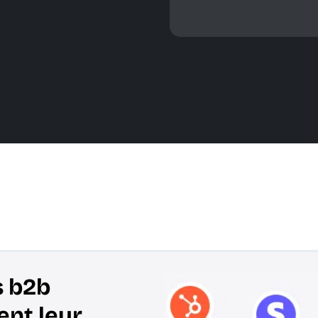
s b2b
nt leur