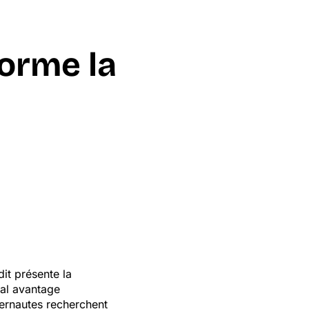
orme la
l
it présente la
al avantage
ternautes recherchent