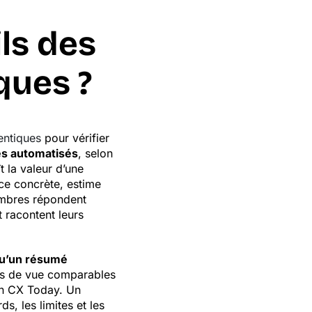
ls des
ques ?
entiques
pour vérifier
es automatisés
, selon
 la valeur d’une
ce concrète, estime
embres répondent
 racontent leurs
qu’un résumé
nts de vue comparables
lon CX Today. Un
, les limites et les