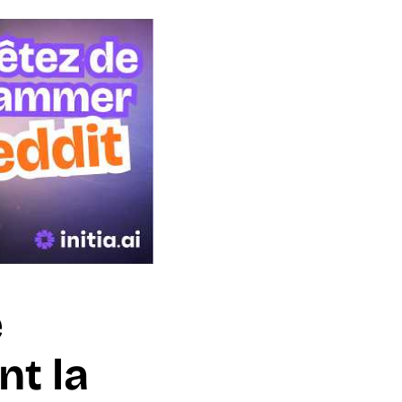
e
nt la