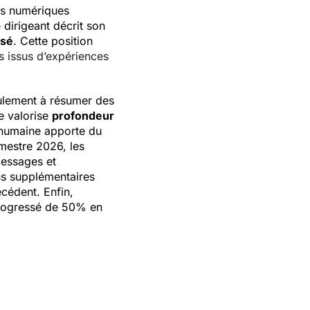
es numériques
dirigeant décrit son
isé
. Cette position
 issus d’expériences
ulement à résumer des
e valorise
profondeur
 humaine apporte du
mestre 2026, les
messages et
ns supplémentaires
écédent. Enfin,
ogressé de 50% en